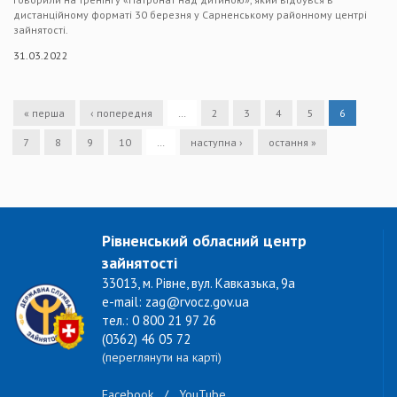
дистанційному форматі 30 березня у Сарненському районному центрі
зайнятості.
31.03.2022
« перша
‹ попередня
…
2
3
4
5
6
7
8
9
10
…
наступна ›
остання »
Рівненський обласний центр
зайнятості
33013, м. Рівне, вул. Кавказька, 9а
e-mail: zag@rvocz.gov.ua
тел.: 0 800 21 97 26
(0362) 46 05 72
(переглянути на карті)
Facebook
/
YouTube