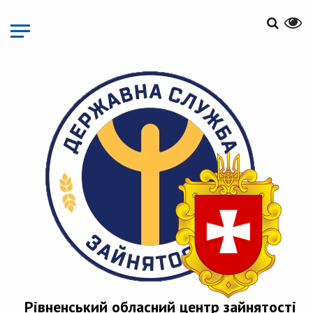
Перейти
до
основного
матеріалу
Рівненський обласний центр зайнятості