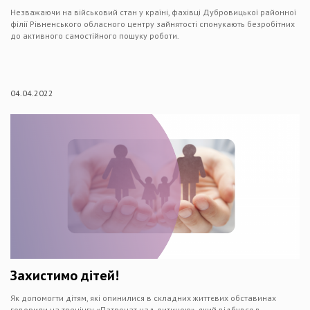
Незважаючи на військовий стан у країні, фахівці Дубровицької районної
філії Рівненського обласного центру зайнятості спонукають безробітних
до активного самостійного пошуку роботи.
04.04.2022
Захистимо дітей!
Як допомогти дітям, які опинилися в складних життєвих обставинах
говорили на тренінгу «Патронат над дитиною», який відбувся в