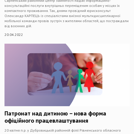
Сарненський районний центр зайнятості надає інформаційно-
консультаційні послуги внутрішньо переміщеним особам у місцях їх
компактного проживання. Так, днями провідний юрисконсульт
Олександр КАРПЕЦЬ із спеціалістами виїзної мультидисциплікарної
мобільної команди провів зустріч з жителями областей, що постраждали
від воєнних дій.
20.04.2022
Патронат над дитиною – нова форма
офіційного працевлаштування
20 квітня п.р. у Дубровицькій районній філії Рівненського обласного