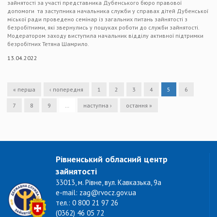
зайнятості за участі представника Дубенського бюро правової
допомоги та заступника начальника служби у справах дітей Дубенської
міської ради проведено семінар із загальних питань зайнятості з
безробітними, які звернулись у пошуках роботи до служби зайнятості.
Модератором заходу виступила начальник відділу активної підтримки
безробітних Тетяна Шамрило.
13.04.2022
« перша
‹ попередня
1
2
3
4
5
6
7
8
9
…
наступна ›
остання »
Рівненський обласний центр
зайнятості
33013, м. Рівне, вул. Кавказька, 9а
e-mail: zag@rvocz.gov.ua
тел.: 0 800 21 97 26
(0362) 46 05 72