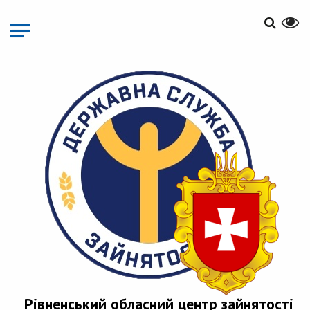
Перейти
до
основного
матеріалу
Рівненський обласний центр зайнятості