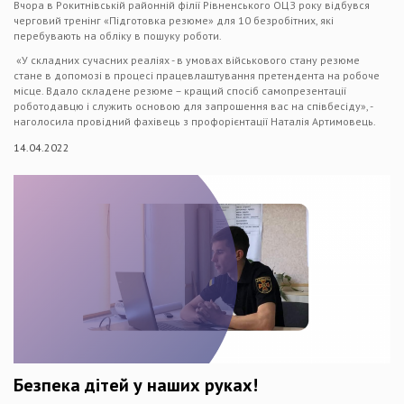
Вчора в Рокитнівській районній філії Рівненського ОЦЗ року відбувся
черговий тренінг «Підготовка резюме» для 10 безробітних, які
перебувають на обліку в пошуку роботи.
«У складних сучасних реаліях - в умовах військового стану резюме
стане в допомозі в процесі працевлаштування претендента на робоче
місце. Вдало складене резюме – кращий спосіб самопрезентації
роботодавцю і служить основою для запрошення вас на співбесіду», -
наголосила провідний фахівець з профорієнтації Наталія Артимовець.
14.04.2022
Безпека дітей у наших руках!