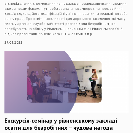
відповідальний, спрямований на подальше працевлаштування людини
вже за новим фахом. І тут треба зважати насамперед на професійний
досвід слухача, його кваліфікаційні уміння й навички та реальні потреби
ринку праці. Про освітні можливості для дорослого населення, які має у
своєму арсеналі служба зайнятості, розповідали безробітним, що
перебувають на обліку у Рівненській районній філії Рівненського ОЦЗ
під час презентації Рівненського ЦПТО 27 квітня п.р..
27.04.2022
Екскурсія-семінар у рівненському закладі
освіти для безробітних – чудова нагода