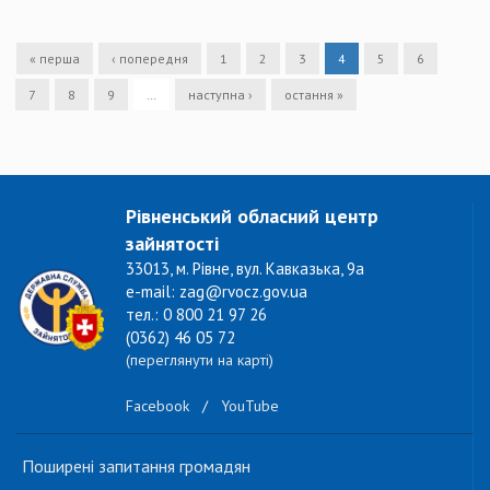
« перша
‹ попередня
1
2
3
4
5
6
7
8
9
…
наступна ›
остання »
Рівненський обласний центр
зайнятості
33013, м. Рівне, вул. Кавказька, 9а
e-mail: zag@rvocz.gov.ua
тел.: 0 800 21 97 26
(0362) 46 05 72
(переглянути на карті)
Facebook
/
YouTube
Поширені запитання громадян