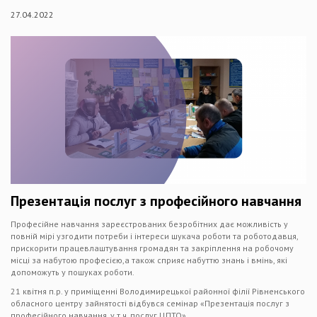
27.04.2022
Презентація послуг з професійного навчання
Професійне навчання зареєстрованих безробітних дає можливість у
повній мірі узгодити потреби і інтереси шукача роботи та роботодавця,
прискорити працевлаштування громадян та закріплення на робочому
місці за набутою професією,а також сприяє набуттю знань і вмінь, які
допоможуть у пошуках роботи.
21 квітня п.р. у приміщенні Володимирецької районної філії Рівненського
обласного центру зайнятості відбувся семінар «Презентація послуг з
професійного навчання, у т.ч. послуг ЦПТО».