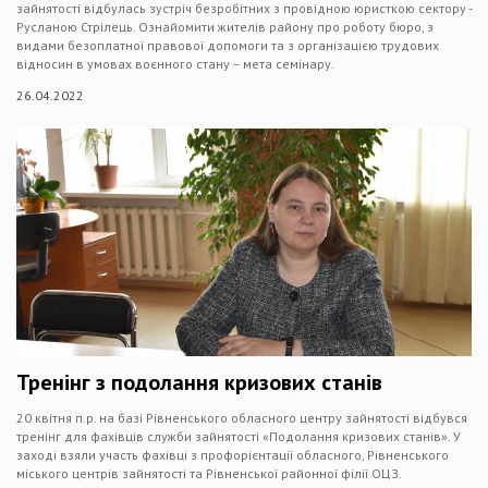
зайнятості відбулась зустріч безробітних з провідною юристкою сектору -
Русланою Стрілець. Ознайомити жителів району про роботу бюро, з
видами безоплатної правової допомоги та з організацією трудових
відносин в умовах воєнного стану – мета семінару.
26.04.2022
Тренінг з подолання кризових станів
20 квітня п.р. на базі Рівненського обласного центру зайнятості відбувся
тренінг для фахівців служби зайнятості «Подолання кризових станів». У
заході взяли участь фахівці з профорієнтації обласного, Рівненського
міського центрів зайнятості та Рівненської районної філії ОЦЗ.