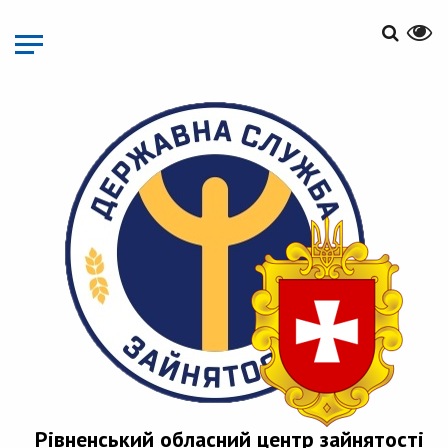
Перейти
до
основного
матеріалу
Рівненський обласний центр зайнятості