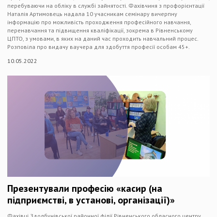
перебуваючи на обліку в службі зайнятості. Фахівчиня з профорієнтації
Наталія Артимовець надала 10 учасникам семінару вичерпну
інформацію про можливість проходження професійного навчання,
перенавчання та підвищення кваліфікації, зокрема в Рівненському
ЦПТО, з умовами, в яких на даний час проходить навчальний процес.
Розповіла про видачу ваучера для здобуття професії особам 45+.
10.05.2022
Презентували професію «касир (на
підприємстві, в установі, організації)»
Фахівці Здолбунівської районної філії Рівненського обласного центру