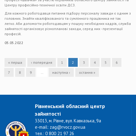
Центру професійно-технічної освіти ДСЗ.
Для кожного роботодавця питання підбору персоналу завжди є одним з
головних. Знайти кваліфікованого та сумлінного працівника не так
легко. Аби допомогти роботодавцям у пошуку необхідних кадрів, служба
зайнятості організовує різнопланові заходи, серед них - презентації
професій.
05.05.2022
« перша
‹ попередня
1
2
3
4
5
6
7
8
9
…
наступна ›
остання »
Рівненський обласний центр
зайнятості
33013, м. Рівне, вул. Кавказька, 9а
e-mail: zag@rvocz.gov.ua
тел.: 0 800 21 97 26