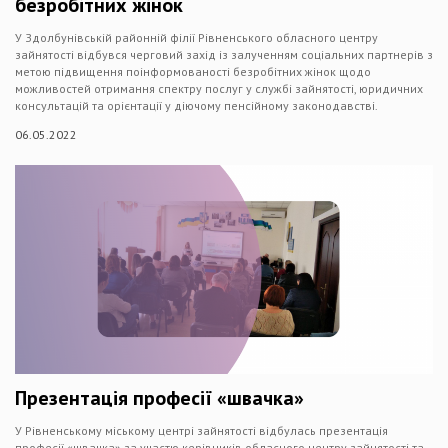
безробітних жінок
У Здолбунівській районній філії Рівненського обласного центру
зайнятості відбувся черговий захід із залученням соціальних партнерів з
метою підвищення поінформованості безробітних жінок щодо
можливостей отримання спектру послуг у службі зайнятості, юридичних
консультацій та орієнтації у діючому пенсійному законодавстві.
06.05.2022
Презентація професії «швачка»
У Рівненському міському центрі зайнятості відбулась презентація
професії «швачка» за участю керівників обласного центру зайнятості та