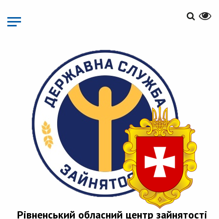
Перейти
до
основного
матеріалу
Рівненський обласний центр зайнятості