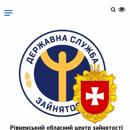
Перейти
до
основного
матеріалу
Рівненський обласний центр зайнятості