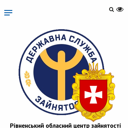
Перейти
до
основного
матеріалу
Рівненський обласний центр зайнятості