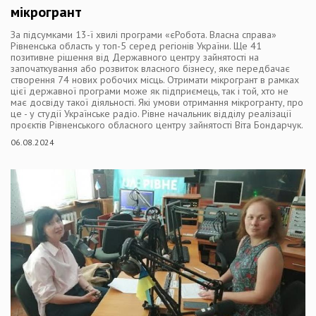
мікрогрант
За підсумками 13-ї хвилі програми «єРобота. Власна справа»
Рівненська область у топ-5 серед регіонів України. Ще 41
позитивне рішення від Державного центру зайнятості на
започаткування або розвиток власного бізнесу, яке передбачає
створення 74 нових робочих місць. Отримати мікрогрант в рамках
цієї державної програми може як підприємець, так і той, хто не
має досвіду такої діяльності. Які умови отримання мікрогранту, про
це - у студії Українське радіо. Рівне начальник відділу реалізації
проєктів Рівненського обласного центру зайнятості Віта Бондарчук.
06.08.2024