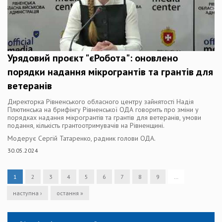
Урядовий проєкт "єРобота": оновлено
порядки надання мікрогрантів та грантів для
ветеранів
Директорка Рівненського обласного центру зайнятості Надія
Плютинська на брифінгу Рівненської ОДА говорить про зміни у
порядках надання мікрогрантів та грантів для ветеранів, умови
подання, кількість грантоотримувачів на Рівненщині.
Модерує Сергій Татаренко, радник голови ОДА.
30.05.2024
1
2
3
4
5
6
7
8
9
…
наступна ›
остання »