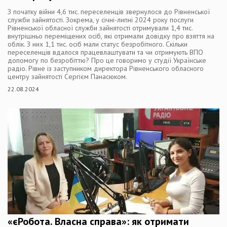
З початку війни 4,6 тис. переселенців звернулося до Рівненської
служби зайнятості. Зокрема, у січні-липні 2024 року послуги
Рівненської обласної служби зайнятості отримували 1,4 тис.
внутрішньо переміщених осіб, які отримали довідку про взяття на
облік. З них 1,1 тис. осіб мали статус безробітного. Скільки
переселенців вдалося працевлаштувати та чи отримують ВПО
допомогу по безробіттю? Про це говоримо у студії Українське
радіо. Рівне із заступником директора Рівненського обласного
центру зайнятості Сергієм Панасюком.
22.08.2024
«єРобота. Власна справа»: як отримати