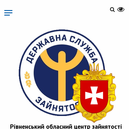
Перейти
до
основного
матеріалу
Рівненський обласний центр зайнятості