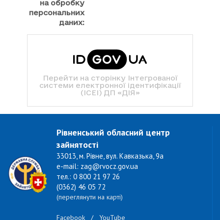
на обробку
персональних
даних:
Перейти на сторінку Інтегрованої
системи електронної ідентифікації
(ІСЕІ) ДП «ДІЯ»
Рівненський обласний центр
зайнятості
33013, м. Рівне, вул. Кавказька, 9а
e-mail: zag@rvocz.gov.ua
тел.: 0 800 21 97 26
(0362) 46 05 72
(переглянути на карті)
Facebook
/
YouTube