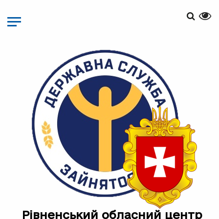
Перейти
до
основного
матеріалу
Рівненський обласний центр