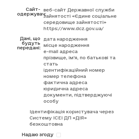
Сайт-
веб-сайт Державної служби
одержувач:
зайнятості «Єдине соціальне
середовище зайнятості»
https://www.dcz.gov.ua/
Дані, що
дата народження
будуть
місце народження
передані:
e-mail адреса
прізвище, ім’я, по батькові та
стать
ідентифікаційний номер
номер телефона
фактична адреса
юридична адреса
документи, підтверджуючі
особу
Ідентифікація користувача через
Систему ІСЕІ ДП «ДІЯ»
безкоштовна
Надаю згоду