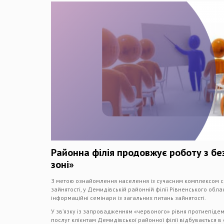
Районна філія продовжує роботу з бе
зоні»
З метою ознайомлення населення із сучасним комплексом со
зайнятості, у Демидівській районній філії Рівненського обл
інформаційні семінари із загальних питань зайнятості.
У зв’язку із запровадженням «червоного» рівня протиепіде
послуг клієнтам Демидівської районної філії відбувається в