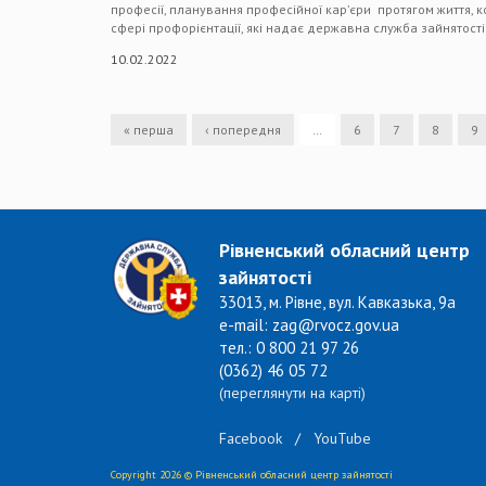
професії, планування професійної кар’єри протягом життя, 
сфері профорієнтації, які надає державна служба зайнятост
10.02.2022
« перша
‹ попередня
…
6
7
8
9
Рівненський обласний центр
зайнятості
33013, м. Рівне, вул. Кавказька, 9а
e-mail: zag@rvocz.gov.ua
тел.: 0 800 21 97 26
(0362) 46 05 72
(переглянути на карті)
Facebook
/
YouTube
Copyright 2026 © Рівненський обласний центр зайнятості