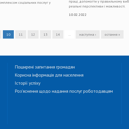
праці, допомогти у правильному вибо
комплексом соціальних послуг у
реальні перспективи і можливості.
і
10.02.2022
10
11
12
13
14
…
наступна ›
остання »
Поширені запитання громадян
Корисна інформація для населення
Історії успіху
Роз'яснення щодо надання послуг роботодавцям