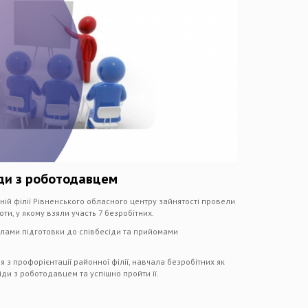
іди з роботодавцем
ній філії Рівненського обласного центру зайнятості провели
ти, у якому взяли участь 7 безробітних.
илами підготовки до співбесіди та прийомами
з профорієнтації районної філії, навчала безробітних як
ди з роботодавцем та успішно пройти її.