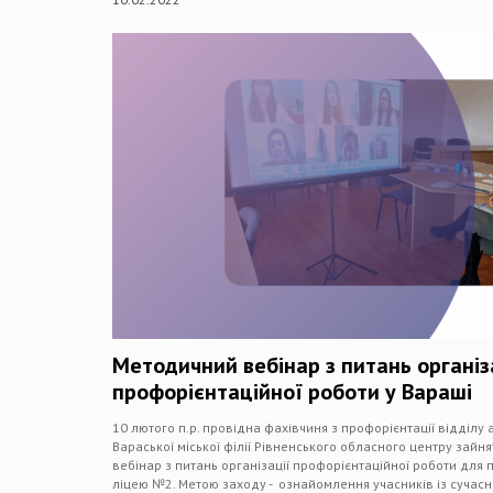
Методичний вебінар з питань організ
профорієнтаційної роботи у Вараші
10 лютого п.р. провідна фахівчиня з профорієнтації відділу
Вараської міської філії Рівненського обласного центру зай
вебінар з питань організації профорієнтаційної роботи для 
ліцею №2. Метою заходу - ознайомлення учасників із суча