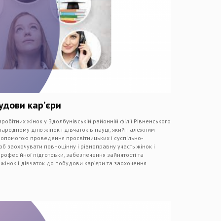
удови кар’єри
зробітних жінок у Здолбунівській районній філії Рівненського
ародному дню жінок і дівчаток в науці, який належним
 допомогою проведення просвітницьких і суспільно-
об заохочувати повноцінну і рівноправну участь жінок і
 професійної підготовки, забезпечення зайнятості та
жінок і дівчаток до побудови кар’єри та заохочення