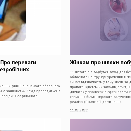
«Про переваги
Жінкам про шляхи поб
езробітних
11 лютого п.р. відбувся захід для бе
обласного центру, приурочений Міжн
чином відзначають, у тому числі, за
йонній філії Рівненського обласного
пропагандистських заходів, з тим, щ
ьна зайнятість». Захід проводиться з
дівчаток у процесах в сфері освіти,
 наслідки неофіційного
сприяння більш широкого залучення 
реалізації шляхів її досягнення.
11.02.2022