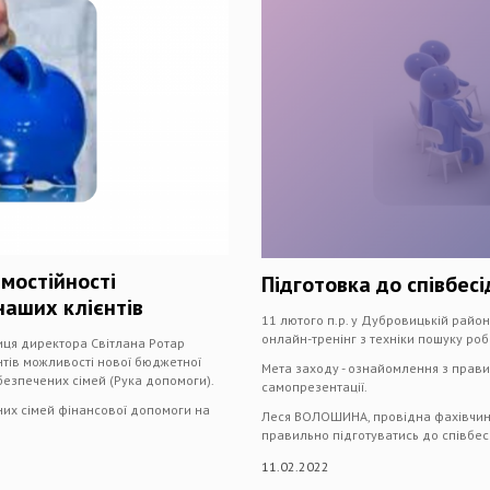
мостійності
Підготовка до співбес
наших клієнтів
11 лютого п.р. у Дубровицькій район
онлайн-тренінг з техніки пошуку робо
ниця директора Світлана Ротар
тів можливості нової бюджетної
Мета заходу - ознайомлення з прав
езпечених сімей (Рука допомоги).
самопрезентації.
их сімей фінансової допомоги на
Леся ВОЛОШИНА, провідна фахівчиня 
правильно підготуватись до співбесі
11.02.2022