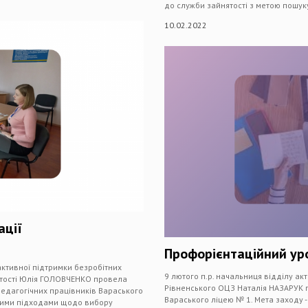
до служби зайнятості з метою пошук
10.02.2022
ації
Профорієнтаційний ур
 активної підтримки безробітних
9 лютого п.р. начальниця відділу акт
нятості Юлія ГОЛОВЧЕНКО провела
Рівненського ОЦЗ Наталія НАЗАРУК 
педагогічних працівників Вараського
Вараського ліцею № 1. Мета заходу -
сними підходами щодо вибору