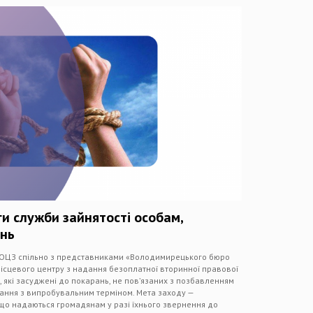
и служби зайнятості особам,
ань
РФ ОЦЗ спільно з представниками «Володимирецького бюро
ісцевого центру з надання безоплатної вторинної правової
 які засуджені до покарань, не пов’язаних з позбавленням
арання з випробувальним терміном. Мета заходу —
що надаються громадянам у разі їхнього звернення до