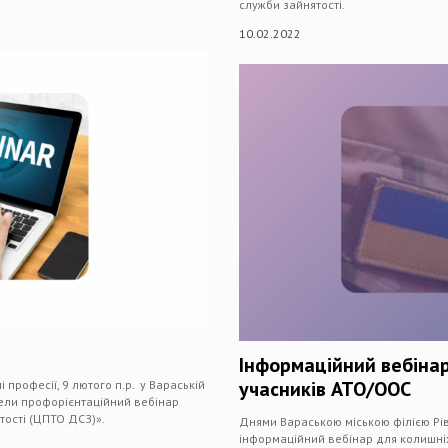
служби зайнятості.
10.02.2022
Інформаційний вебінар
учасників АТО/ООС
професії, 9 лютого п.р. у Вараській
овели профорієнтаційний вебінар
ості (ЦПТО ДСЗ)».
Днями Вараською міською філією Рі
інформаційний вебінар для колишніх