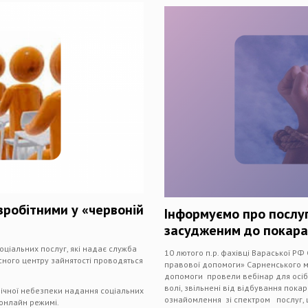
зробітними у «червоній
Інформуємо про послуг
засудженим до покар
ціальних послуг, які надає служба
10 лютого п.р. фахівці Вараської 
асного центру зайнятості проводяться
правової допомоги» Сарненського м
допомоги провели вебінар для осіб,
волі, звільнені від відбування пок
мічної небезпеки надання соціальних
ознайомлення зі спектром послуг, 
 онлайн режимі.