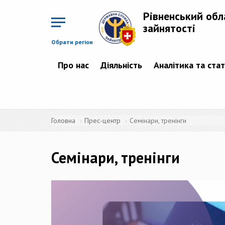
Перейти
до
Рівненський обл
основного
матеріалу
зайнятості
Обрати регіон
Про нас
Діяльність
Аналітика та ста
Головна
Прес-центр
Семінари, тренінги
Семінари, тренінги