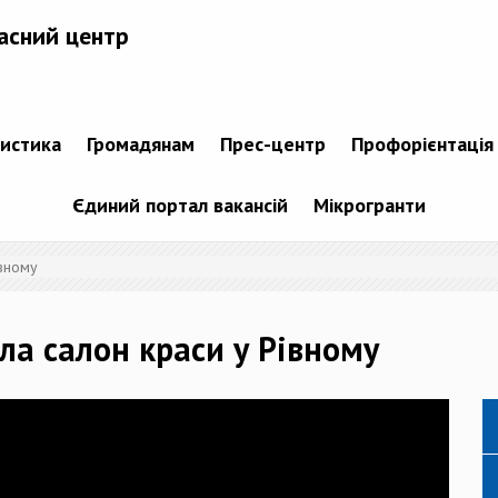
асний центр
тистика
Громадянам
Прес-центр
Профорієнтація
Єдиний портал вакансій
Мікрогранти
івному
ла салон краси у Рівному