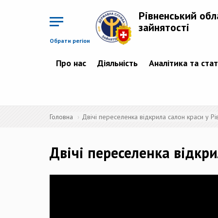
Перейти
до
Рівненський обл
основного
матеріалу
зайнятості
Обрати регіон
Про нас
Діяльність
Аналітика та ста
Головна
Двічі переселенка відкрила салон краси у Р
Двічі переселенка відкри