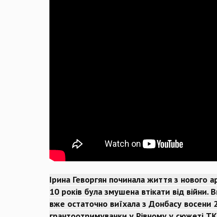
Ірина Геворгян починала життя з нового а
10 років була змушена втікати від війни. 
вже остаточно виїхала з Донбасу восени 
грантоотримувачки у Рівному у сюжеті ТК