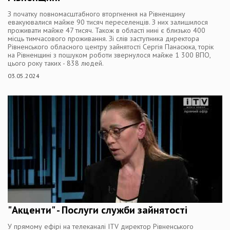
З початку повномасштабного вторгнення на Рівненщину
евакуювалися майже 90 тисяч переселенців. З них залишилося
проживати майже 47 тисяч. Також в області нині є близько 400
місць тимчасового проживання. Зі слів заступника директора
Рівненського обласного центру зайнятості Сергія Панасюка, торік
на Рівненщині з пошуком роботи звернулося майже 1 300 ВПО,
цього року таких - 838 людей.
03.05.2024
"Акценти" - Послуги служби зайнятості
У прямому ефірі на телеканалі ITV директор Рівненського