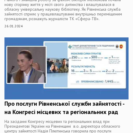
нову сторінку життя у місті свого дитинства і влаштувалася в
обласну універсальну наукову бібліотеку. Як Рівненська служба
зайнятості сприяє у працевлаштуванні внутрішньо переміщеним
громадянам, розкажуть журналісти ТК «Сфера-ТВ».
26.01.2024
Про послуги Рівненської служби зайнятості -
на Конгресі місцевих та регіональних рад
На засіданні Конгресу місцевих та регіональних влад при
Президентові України на Рівненщині в.о. директора обласного
центру зайнятості Надія Плютинська говорила про послуги