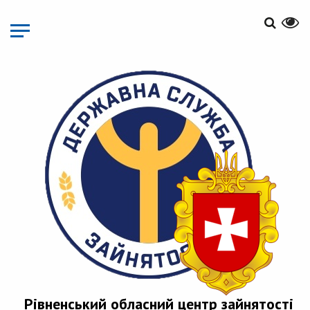
Перейти
до
основного
матеріалу
Рівненський обласний центр зайнятості