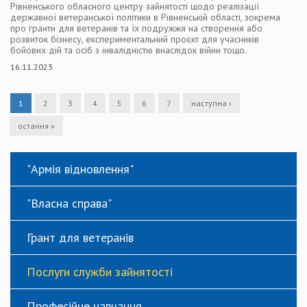
Рівненського обласного центру зайнятості щодо реалізації
державної ветеранської політики в Рівненській області, зокрема
про гранти для ветеранів та їх подружжя на створення або
розвиток бізнесу, експериментальний проєкт для учасників
бойових дій та осіб з інвалідністю внаслідок війни тощо.
16.11.2023
1
2
3
4
5
6
7
наступна ›
остання »
"Армія відновлення"
"Власна справа"
Грант для ветеранів
Послуги служби зайнятості
Професійне навчання