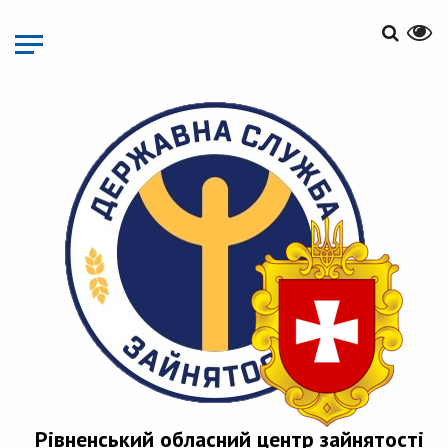
Перейти
до
основного
матеріалу
Рівненський обласний центр зайнятості