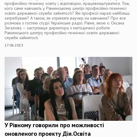
професійно-технічну освіту і, відповідно, працевлаштуватися. Тож,
кого саме навчають у Рівненському центрі професійно-технічної
освіти державної служби зайнятості? Які професії наразі найбільш
затребувані? А також, як отримати ваучер на навчання? Про все
розмова з гостею студії Українське радіо. Рівне, якою є: Оксана
Зигалова — заступниця директора з методичної роботи
Рівненського центру професійно-технічної освіти державної
служби зайнятості.
27.06.2023
У Рівному говорили про можливості
оновленого проекту Дія.Освіта