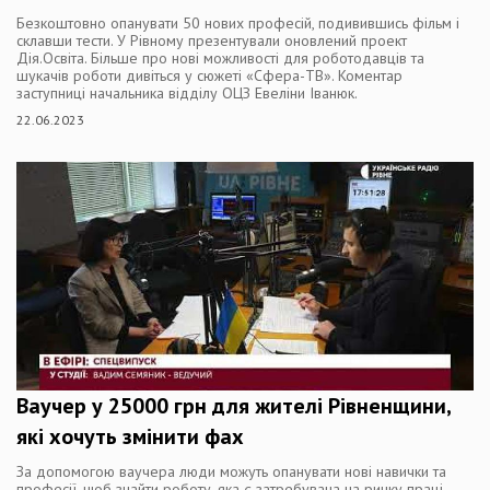
Безкоштовно опанувати 50 нових професій, подивившись фільм і
склавши тести. У Рівному презентували оновлений проект
Дія.Освіта. Більше про нові можливості для роботодавців та
шукачів роботи дивіться у сюжеті «Сфера-ТВ». Коментар
заступниці начальника відділу ОЦЗ Евеліни Іванюк.
22.06.2023
Ваучер у 25000 грн для жителі Рівненщини,
які хочуть змінити фах
За допомогою ваучера люди можуть опанувати нові навички та
професії, щоб знайти роботу, яка є затребувана на ринку праці.