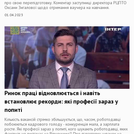
про свою перепідготовку. Коментар заступниці директора РЦПТО
Оксани Зигалової щодо отримання ваучера на навчання.
01.04.2023
Ринок праці відновлюється і навіть
встановлює рекорди: які професії зараз у
попиті
Кількість вакансій стрімко збільшується, що, часом, роботодавці
побоюються кадрового голоду - конкуренція мала, а зарплата
росте. Які професії зараз у попиті, кого шукають роботодавці, яких
фахівців не вистачає на Рівненщині? Про підготовку швачок на