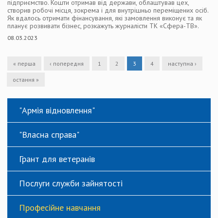
підприємство. Кошти отримав від держави, облаштував цех,
створив робочі місця, зокрема і для внутрішньо переміщених осіб.
Як вдалось отримати фінансування, які замовлення виконує та як
планує розвивати бізнес, розкажуть журналісти ТК «Сфера-ТВ».
08.03.2023
« перша
‹ попередня
1
2
3
4
наступна ›
остання »
"Армія відновлення"
"Власна справа"
Грант для ветеранів
Послуги служби зайнятості
Професійне навчання