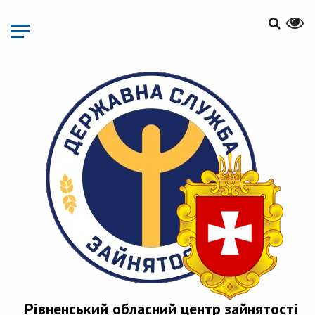
Перейти
до
основного
матеріалу
Рівненський обласний центр зайнятості