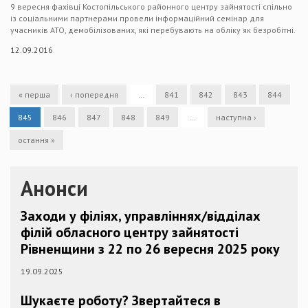
9 вересня фахівці Костопільського районного центру зайнятості спільно
із соціальними партнерами провели інформаційний семінар для
учасників АТО, демобілізованих, які перебувають на обліку як безробітні.
12.09.2016
« перша
‹ попередня
…
841
842
843
844
845
846
847
848
849
…
наступна ›
остання »
Анонси
Заходи у філіях, управліннях/відділах
філій обласного центру зайнятості
Рівненщини з 22 по 26 вересня 2025 року
19.09.2025
Шукаєте роботу? Звертайтеся в