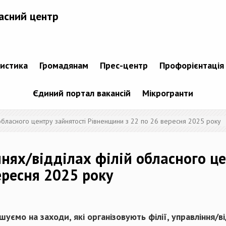
асний центр
тистика
Громадянам
Прес-центр
Профорієнтація
Єдиний портал вакансій
Мікрогранти
 обласного центру зайнятості Рівненщини з 22 по 26 вересня 2025 року
ннях/відділах філій обласного ц
ересня 2025 року
уємо на заходи, які організовують філії, управління/в