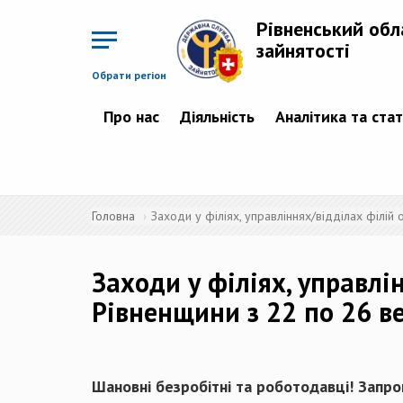
Перейти
до
Рівненський обл
основного
матеріалу
зайнятості
Обрати регіон
Про нас
Діяльність
Аналітика та ста
Головна
Заходи у філіях, управліннях/відділах філій
Заходи у філіях, управлі
Рівненщини з 22 по 26 в
Шановні безробітні та роботодавці! Запрош