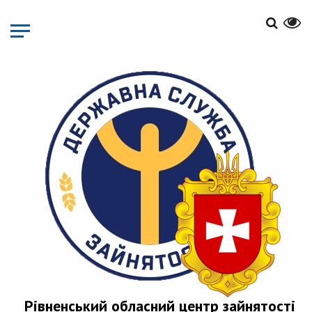
Перейти
до
основного
матеріалу
Рівненський обласний центр зайнятості