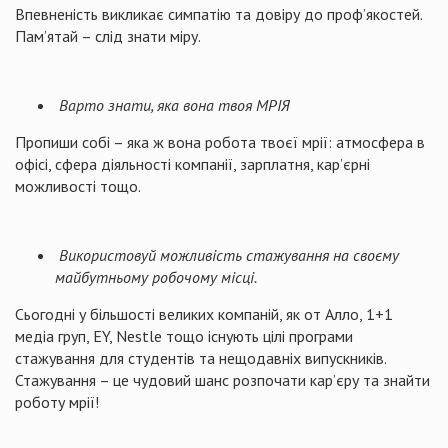
Впевненість викликає симпатію та довіру до проф’якостей.
Пам’ятай – слід знати міру.
Варто знати, яка вона твоя МРІЯ
Пропиши собі – яка ж вона робота твоєї мрії: атмосфера в
офісі, сфера діяльності компанії, зарплатня, кар’єрні
можливості тощо.
Використовуй можливість стажування на своєму
майбутньому робочому місці.
Сьогодні у більшості великих компаній, як от Алло, 1+1
медіа груп, EY, Nestle тощо існують цілі програми
стажування для студентів та нещодавніх випускників.
Стажування – це чудовий шанс розпочати кар’єру та знайти
роботу мрії!