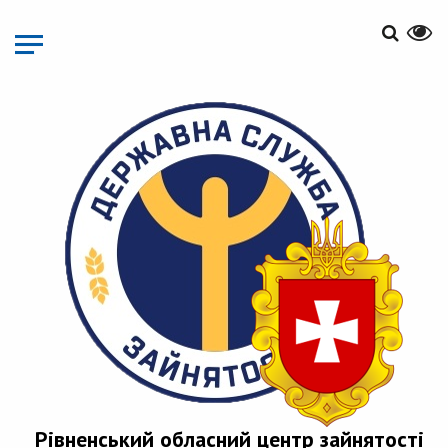
Перейти
до
основного
матеріалу
Рівненський обласний центр зайнятості