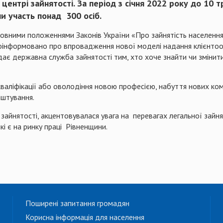
 центрі зайнятості. За період з січня 2022 року до 10 
ли участь понад 300 осіб.
новними положеннями Законів України «Про зайнятість населенн
поінформовано про впровадження нової моделі надання клієнтоо
дає державна служба зайнятості тим, хто хоче знайти чи змінит
кваліфікації або оволодіння новою професією, набуття нових ко
штування.
йнятості, акцентовувалася увага на перевагах легальної зайня
які є на ринку праці Рівненщини.
Поширені запитання громадян
Корисна інформація для населення