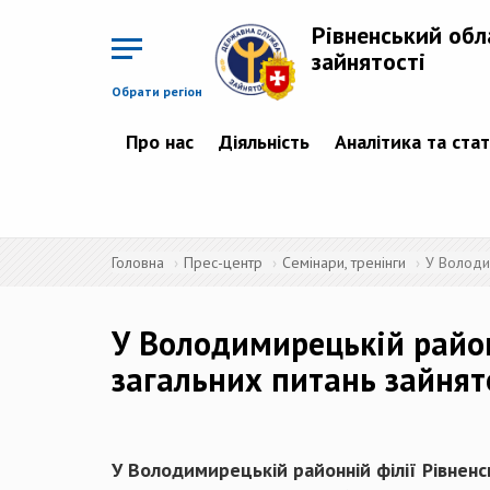
Перейти
до
Рівненський обл
основного
матеріалу
зайнятості
Обрати регіон
Про нас
Діяльність
Аналітика та ста
Головна
Прес-центр
Семінари, тренінги
У Володим
У Володимирецькій район
загальних питань зайнят
У Володимирецькій районній філії Рівненс