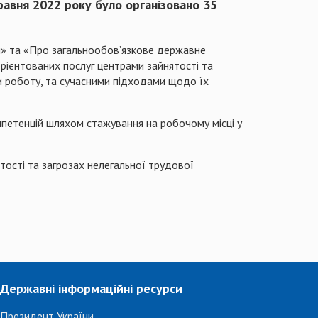
травня 2022 року було організовано 35
я» та «Про загальнообов’язкове державне
рієнтованих послуг центрами зайнятості та
и роботу, та сучасними підходами щодо їх
мпетенцій шляхом стажування на робочому місці у
тості та загрозах нелегальної трудової
Державні інформаційні ресурси
Президент України