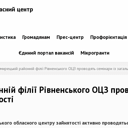
асний центр
тистика
Громадянам
Прес-центр
Профорієнтація
Єдиний портал вакансій
Мікрогранти
ирецькій районній філії Рівненського ОЦЗ проводять семінари із загаль
ній філії Рівненського ОЦЗ пров
ості
ького обласного центру зайнятості активно проводяться