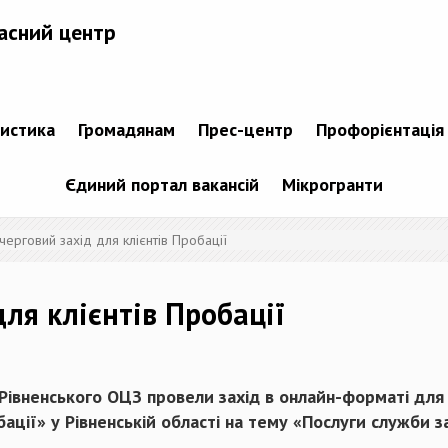
асний центр
тистика
Громадянам
Прес-центр
Профорієнтація
Єдиний портал вакансій
Мікрогранти
ерговий захід для клієнтів Пробації
ля клієнтів Пробації
ії Рівненського ОЦЗ провели захід в онлайн-форматі для
ції» у Рівненській області на тему «Послуги служби з