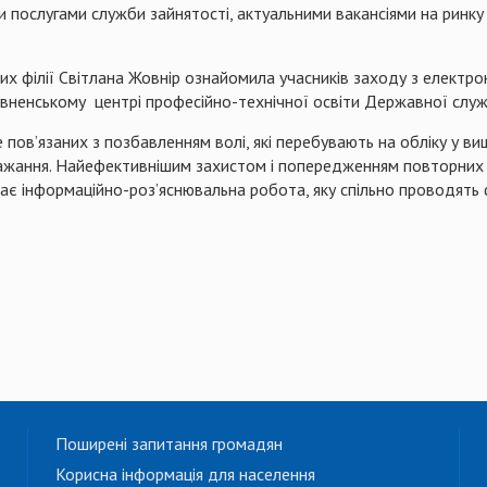
ми послугами служби зайнятості, актуальними вакансіями на ринку
их філії Світлана Жовнір ознайомила учасників заходу з електро
Рівненському центрі професійно-технічної освіти Державної служ
 пов’язаних з позбавленням волі, які перебувають на обліку у ви
бажання. Найефективнішим захистом і попередженням повторних 
має інформаційно-роз’яснювальна робота, яку спільно проводять ф
Поширені запитання громадян
Корисна інформація для населення