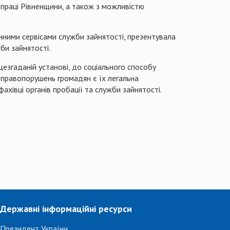
 праці Рівненщини, а також з можливістю
нними сервісами служби зайнятості, презентувала
би зайнятості.
щезгаданій установі, до соціального способу
правопорушень громадян є їх легальна
ахівці органів пробації та служби зайнятості.
Державні інформаційні ресурси
Президент України