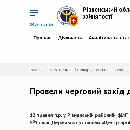
Перейти
до
Рівненський обл
основного
матеріалу
зайнятості
Обрати регіон
Про нас
Діяльність
Аналітика та ста
Головна
Прес-центр
Семінари, тренінги
Провели ч
Провели черговий захід д
12 травня п.р. у Рівненській районній філ
№1 філії Державної установи «Центр проба