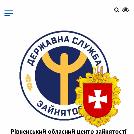
Перейти
до
основного
матеріалу
Рівненський обласний центр зайнятості