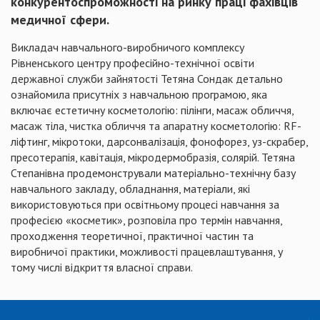
конкурентоспроможності на ринку праці фахівців
медичної сфери.
Викладач навчального-виробничого комплексу
Рівненського центру професійно-технічної освіти
державної служби зайнятості Тетяна Сондак детально
ознайомила присутніх з навчальною програмою, яка
включає естетичну косметологію: пілінги, масаж обличчя,
масаж тіла, чистка обличчя та апаратну косметологію: RF-
ліфтинг, мікротоки, дарсонвалізація, фонофорез, уз-скрабер,
пресотерапія, кавітація, мікродермобразія, солярій. Тетяна
Степанівна продемонстрували матеріально-технічну базу
навчального закладу, обладнання, матеріали, які
використовуються при освітньому процесі навчання за
професією «косметик», розповіла про термін навчання,
проходження теоретичної, практичної частин та
виробничої практики, можливості працевлаштування, у
тому числі відкриття власної справи.