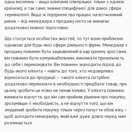
одна іноземна – якщо компанія співпрацює тільки з однією
країною), а так само знання специфічної для даної сфери
термінології. Якщо ж підприємство працює на вітчизняний
ринок – від менеджера з продажу ніхто не вимагає
додаткової мовної підготовки.
Що стосується особистих якостей, то тут вони приблизно
однакові для будь-якої сфери діяльності фірми. Менеджер з
продажу повинен бути зацікавлений в кар’єрному зростанні,
він повинен бути комунікабельним, викликати прихильність
до себе і переконувати. Він повинен знаходити підхід до
будь-якого клієнта – навіть до того, хто недовірливо
відноситься до продукції – такого клієнта потрібно
додатково переконати в необхідності придбати товар, при
цьому зробити це м’яко не ненав’язливо. У клієнта повинно
виникати відчуття, що він сам прийняв рішення про покупку,
зрозумівши її необхідність, а не відчуття того, що він
змушений зробити покупку тільки через почуття обов’язку –
щоб догодити менеджеру, який вже дуже довго перед ним
розпинається.