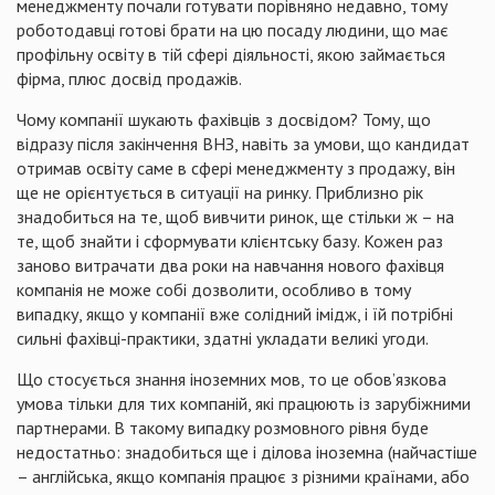
менеджменту почали готувати порівняно недавно, тому
роботодавці готові брати на цю посаду людини, що має
профільну освіту в тій сфері діяльності, якою займається
фірма, плюс досвід продажів.
Чому компанії шукають фахівців з досвідом? Тому, що
відразу після закінчення ВНЗ, навіть за умови, що кандидат
отримав освіту саме в сфері менеджменту з продажу, він
ще не орієнтується в ситуації на ринку. Приблизно рік
знадобиться на те, щоб вивчити ринок, ще стільки ж – на
те, щоб знайти і сформувати клієнтську базу. Кожен раз
заново витрачати два роки на навчання нового фахівця
компанія не може собі дозволити, особливо в тому
випадку, якщо у компанії вже солідний імідж, і їй потрібні
сильні фахівці-практики, здатні укладати великі угоди.
Що стосується знання іноземних мов, то це обов’язкова
умова тільки для тих компаній, які працюють із зарубіжними
партнерами. В такому випадку розмовного рівня буде
недостатньо: знадобиться ще і ділова іноземна (найчастіше
– англійська, якщо компанія працює з різними країнами, або