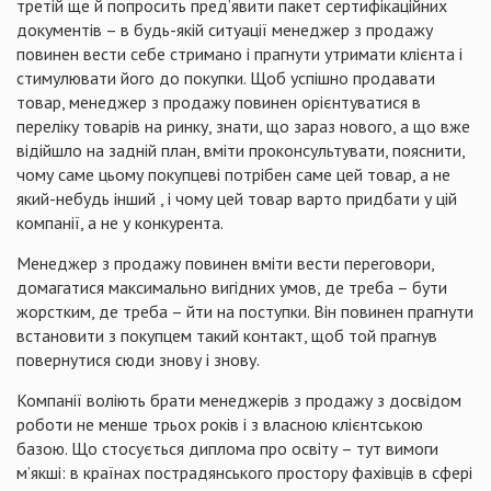
третій ще й попросить пред’явити пакет сертифікаційних
документів – в будь-якій ситуації менеджер з продажу
повинен вести себе стримано і прагнути утримати клієнта і
стимулювати його до покупки. Щоб успішно продавати
товар, менеджер з продажу повинен орієнтуватися в
переліку товарів на ринку, знати, що зараз нового, а що вже
відійшло на задній план, вміти проконсультувати, пояснити,
чому саме цьому покупцеві потрібен саме цей товар, а не
який-небудь інший , і чому цей товар варто придбати у цій
компанії, а не у конкурента.
Менеджер з продажу повинен вміти вести переговори,
домагатися максимально вигідних умов, де треба – бути
жорстким, де треба – йти на поступки. Він повинен прагнути
встановити з покупцем такий контакт, щоб той прагнув
повернутися сюди знову і знову.
Компанії воліють брати менеджерів з продажу з досвідом
роботи не менше трьох років і з власною клієнтською
базою. Що стосується диплома про освіту – тут вимоги
м’якші: в країнах пострадянського простору фахівців в сфері