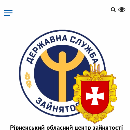
Перейти
до
основного
матеріалу
Рівненський обласний центр зайнятості