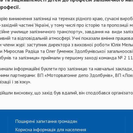
професії.
рію виникнення залізниці на теренах рідного краю, сучасні виробн
-західній частині Україні, у тому числі про історію та пропозиці
ійне училище залізничного транспорту», завдання на види заліз
вній та відповідальній атмосфері. Учні показали вміння працюват
ли члени журі: заступник директора з виховної роботи Юлія Мель
ки Мирослав Радіца та Олег Гуменюк Здолбунівської загальноосвіт
бунів та залізниця» приймали у першому заході команда № 2 11-Б
имали інформаційні буклети про залізницю та навчальні заклади,
альними партнерами: ВП «Моторвагонне депо Здолбунів», ВП «Л
ації і зв’язку».
дійшли висновку, що захід був вдалий, він сподобався організато
Поширені запитання громадян
Корисна інформація для населення