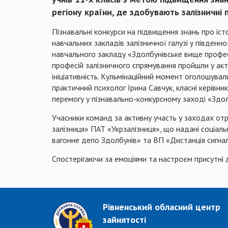
регіону країни, де здобувають залізничні 
Пізнавальні конкурси на підвищення знань про істо
навчальних закладів залізничної галузі у південно
навчального закладу «Здолбунівське вище профес
професій залізничного спрямування пройшли у акти
ініціативність. Кульмінаційний момент оголошува
практичний психолог Ірина Савчук, класні керівни
перемогу у пізнавально-конкурсному заході «Здол
Учасники команд за активну участь у заходах отр
залізниця» ПАТ «Укрзалізниця», що надані соці
вагонне депо Здолбунів» та ВП «Дистанція сигналіз
Спостерігаючи за емоціями та настроєм присутні 
Рівненський обласний центр
зайнятості