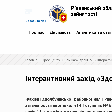
Перейти
до
Рівненський обл
основного
матеріалу
зайнятості
Обрати регіон
Про нас
Діяльність
Аналітика та ста
Головна
Прес-центр
Семінари, тренінги
Інтеракти
Інтерактивний захід «Здо
Фахівці Здолбунівської районної філії Рі
загальноосвітньої школи І-ІІІ ступенів №
учнів 11-х класів з метою підвищення знан