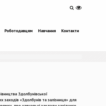
Роботодавцям
Навчання
Контакти
рівництва Здолбунівської
их заходів «Здолбунів та залізниця» для
прямку, про навчальні заклади західного