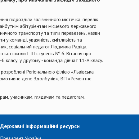
ичі підрозділи залізничного містечка, перелік
ї майбутнім абітурієнтам місцевого державного
ничного транспорту та типи перевезень, назви
и у команді, уважність, кмітливість та
ник, соціальний педагог Людмила Радіца,
ньої школи І-ІІІ ступенів № 6. Вітання про
 класу, у другому - команда дівчат 11-А класу.
 розроблені Регіональною філією «Львівська
окомотивне депо Здолбунів», ВП «Ремонтне
рам, учасникам, глядачам та педагогам.
Державні інформаційні ресурси
Президент України