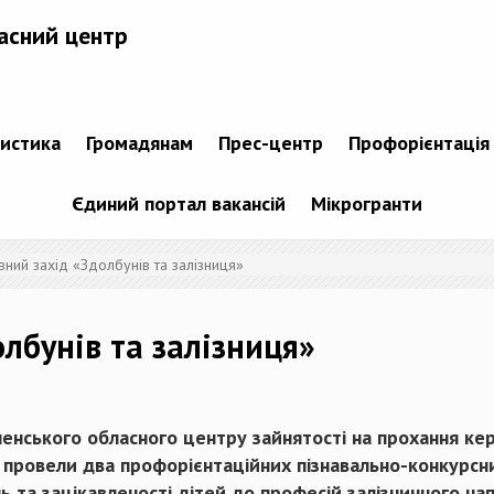
асний центр
тистика
Громадянам
Прес-центр
Профорієнтація
Єдиний портал вакансій
Мікрогранти
вний захід «Здолбунів та залізниця»
лбунів та залізниця»
вненського обласного центру зайнятості на прохання ке
 6 провели два профорієнтаційних пізнавально-конкурсн
ь та зацікавленості дітей до професій залізничного на