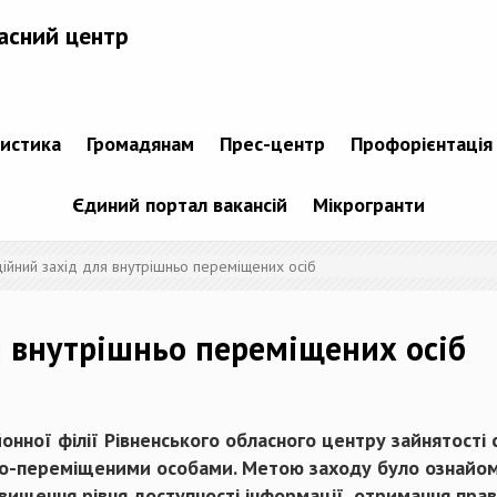
асний центр
тистика
Громадянам
Прес-центр
Профорієнтація
Єдиний портал вакансій
Мікрогранти
ійний захід для внутрішньо переміщених осіб
 внутрішньо переміщених осіб
айонної філії Рівненського обласного центру зайнятост
ьо-переміщеними особами. Метою заходу було ознайом
ідвищення рівня доступності інформації, отримання пра