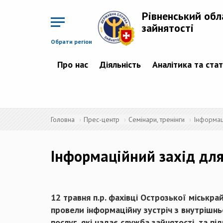
Перейти
до
Рівненський обл
основного
матеріалу
зайнятості
Обрати регіон
Про нас
Діяльність
Аналітика та ста
Головна
Прес-центр
Семінари, тренінги
Інформац
Інформаційний захід для
12 травня п.р. фахівці Острозької міськр
провели інформаційну зустріч з внутрішн
послуг, які надає служба зайнятості, та п