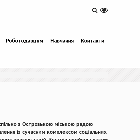
Роботодавцям
Навчання
Контакти
і спільно з Острозькою міською радою
лення із сучасним комплексом соціальних
вових консультацій. Зустріч пройшла разом