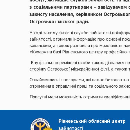
з соціальними партнерами – завідувачем 
захисту населення, керівником Острозько
Острозької міської ради.
У ході заходу фахівці служби зайнятості поінфо
зайнятості, отримали інформацію про основні пос
вакансіями, а також розповіли про можливість н
«Кухар» на базі Рівненського центру професійно-
Внутрішньо переміщені особи також дізналися пр
сторінку Острозької міськрайонної філії, а тако
Ознайомились із послугами, які надає безоплатн
отримання в Управлінні праці та соціального захис
Присутні мали можливість отримати кваліфіковані
Рівненський обласний центр
зайнятості