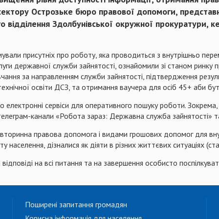
сектору Острозьке бюро правової допомоги, представн
го відділення Здолбунівської окружної прокуратури, 
рмували присутніх про роботу, яка проводиться з внутрішньо пе
луги державної служби зайнятості, ознайомили зі станом ринку п
авчання за направленням служби зайнятості, підтвердження резу
технічної освіти ДСЗ, та отримання ваучера для осіб 45+ аби бу
о електронні сервіси для оперативного пошуку роботи. Зокрема,
ж телеграм-канали «Робота зараз: Державна служба зайнятості» т
а вторинна правова допомога і видами грошових допомог для вн
ту населення, дізналися як діяти в різних життєвих ситуаціях (с
 відповіді на всі питання та на завершення особисто поспілкув
Поширені запитання громадян
Корисна інформація для населення