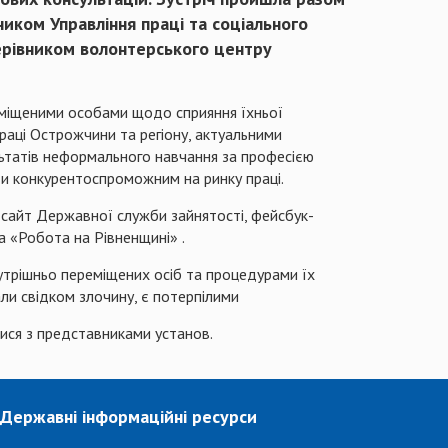
иком Управління праці та соціального
керівником волонтерського центру
реміщеними особами щодо сприяння їхньої
раці Острожчини та регіону, актуальними
льтатів неформального навчання за професією
ти конкурентоспроможним на ринку праці.
 сайт Державної служби зайнятості, фейсбук-
а «Робота на Рівненщині» .
утрішньо переміщених осіб та процедурами їх
тали свідком злочину, є потерпілими
атися з представниками установ.
Державні інформаційні ресурси