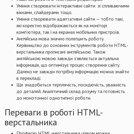
Уміння створювати інтерактивні сайти: зі спливаючими
вікнами, слайдерами тощо.
Уміння створювати адаптативні сайти — тобто такі,
які коректно відображаються як на моніторі
комп’ютера, так і на екранах мобільних пристроїв.
Англійська мова значно полегшить роботу.
Керівництво до основних інструментів роботи HTML-
верстальника прописані англійською. Також
англійською мовою завжди з’являється актуальна
інформація, що оптимізує процес створення сайту.
Далеко не завжди потрібну інформацію можна знайти
в перекладі.
Ще знадобиться терплячість, посидючість, уважність
до деталей. Аналітичний склад розуму та готовність
до монотонної однотипної роботи.
Переваги в роботі HTML-
верстальника
Професію HTML-верстальника цілком можна