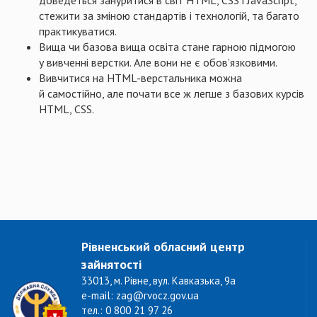
доведеться зануритися в світ HTML, CSS і JavaScript,
стежити за зміною стандартів і технологій, та багато
практикуватися.
Вища чи базова вища освіта стане гарною підмогою
у вивченні верстки. Але вони не є обов’язковими.
Вивчитися на HTML-верстальника можна
й самостійно, але почати все ж легше з базових курсів
HTML, CSS.
Рівненський обласний центр
зайнятості
33013, м. Рівне, вул. Кавказька, 9а
e-mail: zag@rvocz.gov.ua
тел.: 0 800 21 97 26