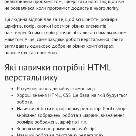
реалізований програмістом, і зверстати його так, щоб він
не розвалився, коли програміст додасть в нього логіку.
Ця людина відповідає за те, щоб всі шрифти, розміри
шрифтів, колір, кнопки і розміри різних елементів
на створеній ним сторінці точно збігалися з намальованим
макетом. А ще, саме завдяки роботі верстальника, сайти
виглядають однаково добре на різних комп’ютерах,
планшетах та телефонах.
Які навички потрібні HTML-
верстальнику
Розуміння основ дизайну і композиції.
Хороші знання HTML, CSS. Це база, на якій будується
робота.
Навички роботи в графічному редакторі Photoshop:
вирізання зображень, робота з шарами, визначення
розмірів зображень, шрифтів і т.п.
Знання мови програмування JavaScript.
Навички роботи в текстових редакторах.