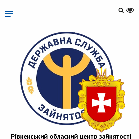
Перейти
до
основного
матеріалу
Рівненський обласний центр зайнятості