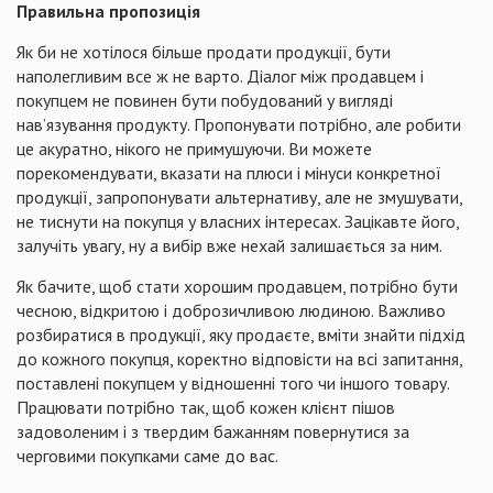
Правильна пропозиція
Як би не хотілося більше продати продукції, бути
наполегливим все ж не варто. Діалог між продавцем і
покупцем не повинен бути побудований у вигляді
нав’язування продукту. Пропонувати потрібно, але робити
це акуратно, нікого не примушуючи. Ви можете
порекомендувати, вказати на плюси і мінуси конкретної
продукції, запропонувати альтернативу, але не змушувати,
не тиснути на покупця у власних інтересах. Зацікавте його,
залучіть увагу, ну а вибір вже нехай залишається за ним.
Як бачите, щоб стати хорошим продавцем, потрібно бути
чесною, відкритою і доброзичливою людиною. Важливо
розбиратися в продукції, яку продаєте, вміти знайти підхід
до кожного покупця, коректно відповісти на всі запитання,
поставлені покупцем у відношенні того чи іншого товару.
Працювати потрібно так, щоб кожен клієнт пішов
задоволеним і з твердим бажанням повернутися за
черговими покупками саме до вас.