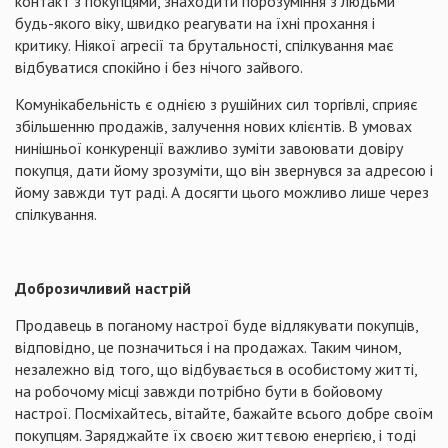
контакт з покупцями, знаходити порозуміння з людьми
будь-якого віку, швидко реагувати на їхні прохання і
критику. Ніякої агресії та брутальності, спілкування має
відбуватися спокійно і без нічого зайвого.
Комунікабельність є однією з рушійних сил торгівлі, сприяє
збільшенню продажів, залучення нових клієнтів. В умовах
нинішньої конкуренції важливо зуміти завоювати довіру
покупця, дати йому зрозуміти, що він звернувся за адресою і
йому завжди тут раді. А досягти цього можливо лише через
спілкування.
Доброзичливий настрій
Продавець в поганому настрої буде відлякувати покупців,
відповідно, це позначиться і на продажах. Таким чином,
незалежно від того, що відбувається в особистому житті,
на робочому місці завжди потрібно бути в бойовому
настрої. Посміхайтесь, вітайте, бажайте всього добре своїм
покупцям. Заряджайте їх своєю життєвою енергією, і тоді