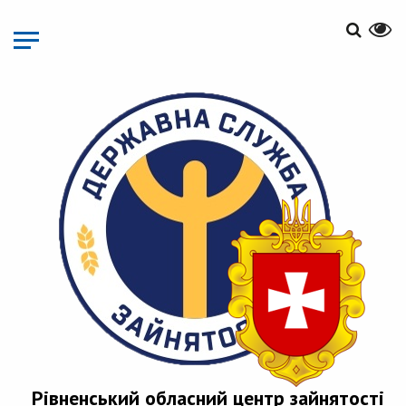
Перейти
до
основного
матеріалу
Рівненський обласний центр зайнятості