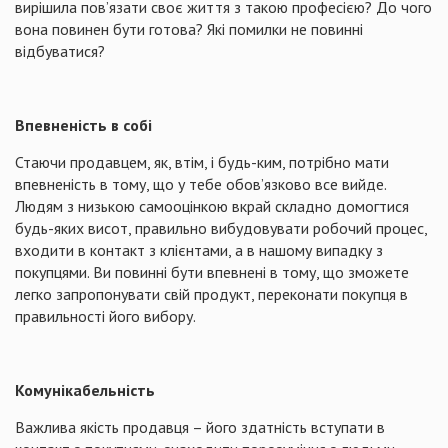
вирішила пов’язати своє життя з такою професією? До чого
вона повинен бути готова? Які помилки не повинні
відбуватися?
Впевненість в собі
Стаючи продавцем, як, втім, і будь-ким, потрібно мати
впевненість в тому, що у тебе обов’язково все вийде.
Людям з низькою самооцінкою вкрай складно домогтися
будь-яких висот, правильно вибудовувати робочий процес,
входити в контакт з клієнтами, а в нашому випадку з
покупцями. Ви повинні бути впевнені в тому, що зможете
легко запропонувати свій продукт, переконати покупця в
правильності його вибору.
Комунікабельність
Важлива якість продавця – його здатність вступати в