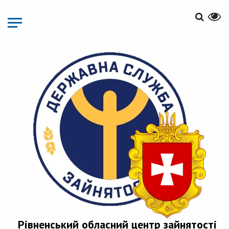
Перейти
до
основного
матеріалу
Рівненський обласний центр зайнятості