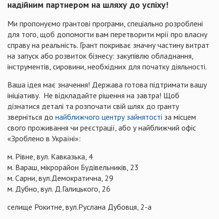
надійним партнером на шляху до успіху!
Ми пропонуємо грантові програми, спеціально розроблені
для того, щоб допомогти вам перетворити мрії про власну
справу на реальність. Грант покриває значну частину витрат
на запуск або розвиток бізнесу: закупівлю обладнання,
інструментів, сировини, необхідних для початку діяльності.
Ваша ідея має значення! Держава готова підтримати вашу
ініціативу. ​ Не відкладайте рішення на завтра! Щоб
дізнатися деталі та розпочати свій шлях до гранту
зверніться до
найближчого центру зайнятості
за місцем
свого проживання чи реєстрації, або у найближчий офіс
«Зроблено в Україні»:
м. Рівне, вул. Кавказька, 4
м. Вараш, мікрорайон Будівельників, 23
м. Сарни, вул.Демократична, 29
м. Дубно, вул. Д.Галицького, 26
селище Рокитне, вул.Руслана Дубовця, 2-а