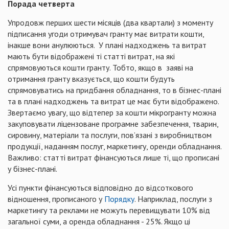
Порада четверта
Упродовж перших шести місяців (два квартали) з моменту
підписання угоди отримувач гранту має витрати кошти,
інакше вони анулюються. У плані надходжень та витрат
мають бути відображені ті статті витрат, на які
спрямовуються кошти гранту. Тобто, якщо в заяві на
отримання гранту вказується, що кошти будуть
спрямовуватись на придбання обладнання, то в бізнес-плані
та в плані надходжень та витрат це має бути відображено.
Звертаємо увагу, що відтепер за кошти мікрогранту можна
закуповувати ліцензоване програмне забезпечення, тварин,
сировину, матеріали та послуги, пов’язані з виробництвом
продукції, наданням послуг, маркетингу, оренди обладнання.
Важливо: статті витрат фінансуються лише ті, що прописані
у бізнес-плані.
Усі пункти фінансуються відповідно до відсоткового
відношення, прописаного у
Порядку
. Наприклад, послуги з
маркетингу та реклами не можуть перевищувати 10% від
загальної суми, а оренда обладнання - 25%. Якщо ці