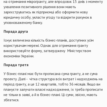
на отримання мікрогранту, але впродовж 15 днів з моменту
ухвалення позитивного рішення вони мають
зареєструватись як підприємці або оформити нову
юридичну особу, укласти угоду та відкрити рахунок в
уповноваженому банку.
Порада друга
Існує величезна кількість бізнес-планів, доступних усім
користувачам мережі. Однак для отримання гранту
використовуйте форму, затверджену Міністерством
економіки України.
Порада третя
У бізнес-плані має бути прописана сума гранту, а не сума
проекту. Далі - чітка структура всіх витрат і надходжень на
період гранту, а це 12 кварталів, тобто 36 місяців. Якщо ви
плануєте залучати власні надходження, їх треба прописати
не тільки в заяві, а й в бізнес-плані. Ці суми, звісно, мають
збігатися.