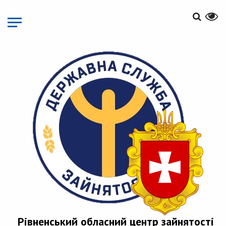
Перейти
до
основного
матеріалу
Рівненський обласний центр зайнятості